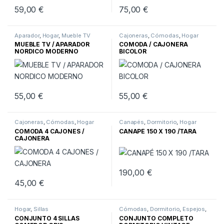
59,00
€
75,00
€
Aparador
,
Hogar
,
Mueble TV
Cajoneras
,
Cómodas
,
Hogar
MUEBLE TV / APARADOR
COMODA / CAJONERA
NORDICO MODERNO
BICOLOR
55,00
€
55,00
€
Cajoneras
,
Cómodas
,
Hogar
Canapés
,
Dormitorio
,
Hogar
COMODA 4 CAJONES /
CANAPÉ 150 X 190 /TARA
CAJONERA
190,00
€
45,00
€
Hogar
,
Sillas
Cómodas
,
Dormitorio
,
Espejos
,
Hogar
,
Mesita
,
Vintage
CONJUNTO 4 SILLAS
CONJUNTO COMPLETO