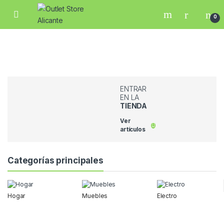
Skip to navigation
Skip to content
Open
0
ENTRAR
EN LA
TIENDA
Ver
artículos
Categorías principales
Hogar
Muebles
Electro