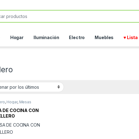
or:
o
Hogar
Iluminación
Electro
Muebles
♥ List
lero
ero
,
Hogar
,
Mesas
ares
,
Mesita
 DE COCINA CON
ELLERO