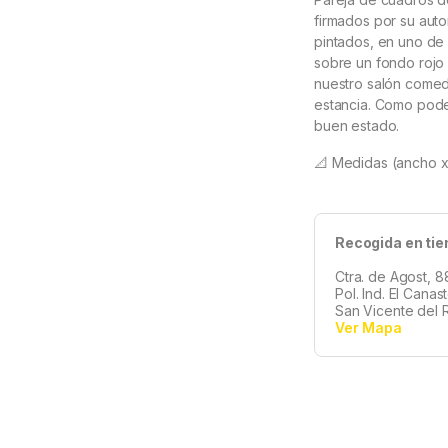
firmados por su aut
pintados, en uno de e
sobre un fondo rojo
nuestro salón comedo
estancia. Como pode
buen estado.
📐 Medidas (ancho x
Recogida en tie
Ctra. de Agost, 8
Pol. Ind. El Canas
San Vicente del R
Ver Mapa