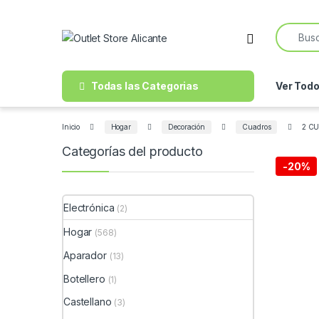
Skip to navigation
Skip to content
Search f
Open
Todas las Categorias
Ver Tod
Inicio
Hogar
Decoración
Cuadros
2 C
Categorías del producto
-
20%
Electrónica
(2)
Hogar
(568)
Aparador
(13)
Botellero
(1)
Castellano
(3)