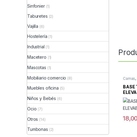
Sinfonier
(1)
Taburetes
(2)
Vajilla
(6)
Hostelería
(1)
Industrial
(1)
Prod
Macetero
(1)
Mascotas
(1)
Mobiliario comercio
(8)
Camas
Mueble
BASE 
Muebles oficina
(5)
ELEVA
Niños y Bebés
(6)
Ocio
(7)
18,0
Otros
(14)
Tumbonas
(2)