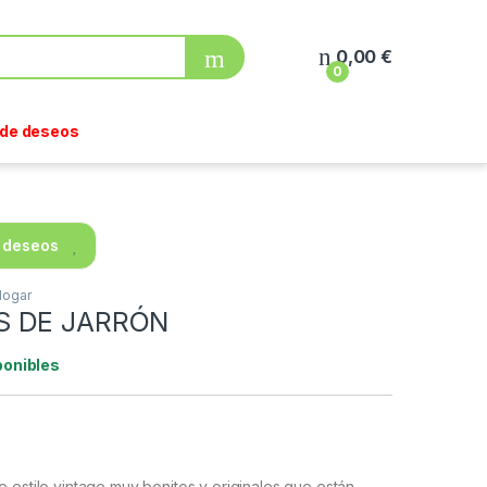
0,00
€
0
a de deseos
e deseos
Hogar
S DE JARRÓN
ponibles
 estilo vintage muy bonitos y originales que están