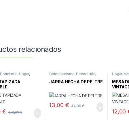
uctos relacionados
,
Dormitorio
,
Hogar
,
Coleccionismo
,
Decoración
,
Hogar
,
Me
s
Hogar
,
Varios
Salón
TAPIZADA
JARRA HECHA DE PELTRE
MESA D
BLE
VINTAG
13,00
€
44,00
€
0
€
12,00
150,00
€