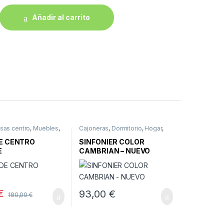
Añadir al carrito
sas centro
,
Muebles
,
Cajoneras
,
Dormitorio
,
Hogar
,
Muebles
,
Muebles nuevos
E CENTRO
SINFONIER COLOR
E
CAMBRIAN – NUEVO
€
93,00
€
180,00
€