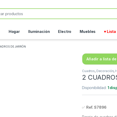
or:
o
Hogar
Iluminación
Electro
Muebles
♥ List
UADROS DE JARRÓN
Añadir a lista d
Cuadros
,
Decoración
,
2 CUADRO
Disponibilidad:
1 dis
✅
Ref. S7896
Pareja de cuadros de