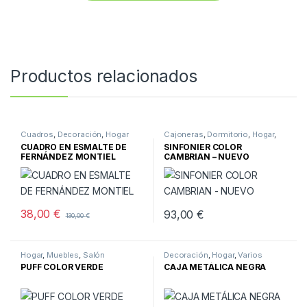
Productos relacionados
Cuadros
,
Decoración
,
Hogar
Cajoneras
,
Dormitorio
,
Hogar
,
Muebles
,
Muebles nuevos
CUADRO EN ESMALTE DE
SINFONIER COLOR
FERNÁNDEZ MONTIEL
CAMBRIAN – NUEVO
38,00
€
93,00
€
130,00
€
Hogar
,
Muebles
,
Salón
Decoración
,
Hogar
,
Varios
PUFF COLOR VERDE
CAJA METÁLICA NEGRA