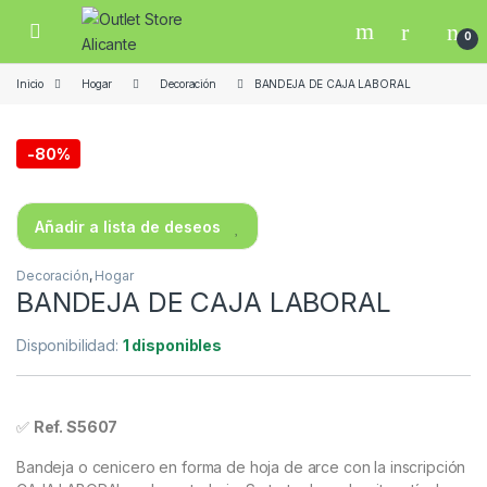
Skip to navigation
Skip to content
Open
0
Inicio
Hogar
Decoración
BANDEJA DE CAJA LABORAL
-
80%
Añadir a lista de deseos
Decoración
,
Hogar
BANDEJA DE CAJA LABORAL
Disponibilidad:
1 disponibles
✅
Ref. S5607
Bandeja o cenicero en forma de hoja de arce con la inscripción