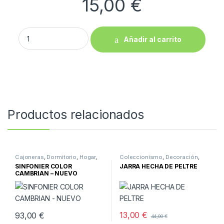
15,00
€
CUBO DE CRISTAL quantity
Añadir al carrito
Productos relacionados
Cajoneras
,
Dormitorio
,
Hogar
,
Coleccionismo
,
Decoración
,
Muebles
,
Muebles nuevos
Hogar
,
Varios
SINFONIER COLOR
JARRA HECHA DE PELTRE
CAMBRIAN – NUEVO
13,00
€
93,00
€
44,00
€