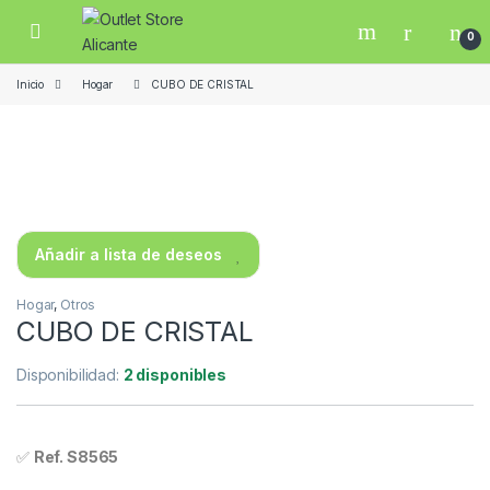
Skip to navigation
Skip to content
Open
0
Inicio
Hogar
CUBO DE CRISTAL
Añadir a lista de deseos
Hogar
,
Otros
CUBO DE CRISTAL
Disponibilidad:
2 disponibles
✅
Ref. S8565