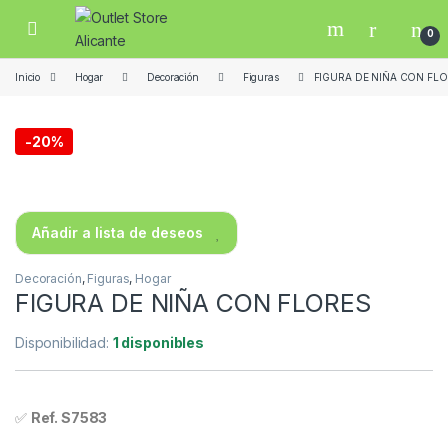
Skip to navigation
Skip to content
Open
0
Inicio
Hogar
Decoración
Figuras
FIGURA DE NIÑA CON FL
-
20%
Añadir a lista de deseos
Decoración
,
Figuras
,
Hogar
FIGURA DE NIÑA CON FLORES
Disponibilidad:
1 disponibles
✅
Ref. S7583