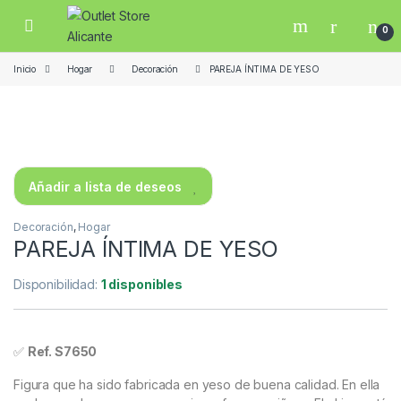
Skip to navigation
Skip to content
Open
0
Inicio
Hogar
Decoración
PAREJA ÍNTIMA DE YESO
Añadir a lista de deseos
Decoración
,
Hogar
PAREJA ÍNTIMA DE YESO
Disponibilidad:
1 disponibles
✅
Ref. S7650
Figura que ha sido fabricada en yeso de buena calidad. En ella