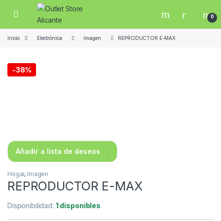
Skip to navigation
Skip to content
Open
0
Inicio
Electrónica
Imagen
REPRODUCTOR E-MAX
-
38%
Añadir a lista de deseos
Hogar
,
Imagen
REPRODUCTOR E-MAX
Disponibilidad:
1 disponibles