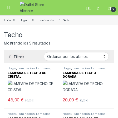
Skip to navigation
Skip to content
Open
0
Inicio
Hogar
Iluminación
Techo
Techo
Ordenado por los últimos
Mostrando los 5 resultados
Filtros
Hogar
,
Iluminación
,
Lamparas
,
Hogar
,
Iluminación
,
Lamparas
,
Techo
Techo
LÁMPARA DE TECHO DE
LÁMPARA DE TECHO
CRISTAL
DORADA
48,00
€
20,00
€
60,00
€
30,00
€
Hogar
,
Iluminación
,
Lamparas
,
Hogar
,
Iluminación
,
Lamparas
,
Techo
Techo