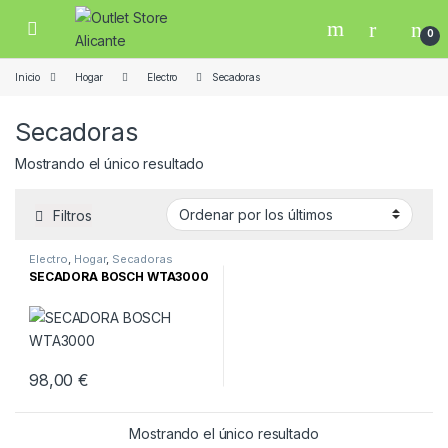
Skip to navigation
Skip to content
Open
0
Inicio
Hogar
Electro
Secadoras
Secadoras
Mostrando el único resultado
Filtros
Electro
,
Hogar
,
Secadoras
SECADORA BOSCH WTA3000
98,00
€
Mostrando el único resultado