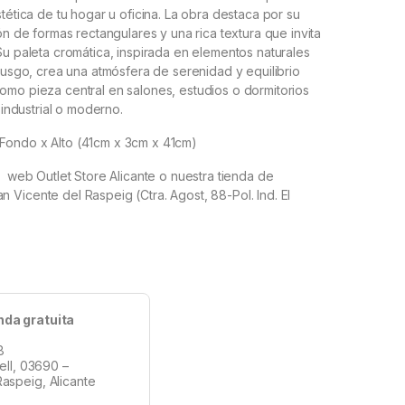
tética de tu hogar u oficina. La obra destaca por su
ón de formas rectangulares y una rica textura que invita
Su paleta cromática, inspirada en elementos naturales
 musgo, crea una atmósfera de serenidad y equilibrio
omo pieza central en salones, estudios o dormitorios
, industrial o moderno.
Fondo x Alto
(41cm x 3cm x 41cm)
a web Outlet Store Alicante o nuestra tienda de
Vicente del Raspeig (Ctra. Agost, 88-Pol. Ind. El
nda gratuita
8
tell, 03690 –
aspeig, Alicante