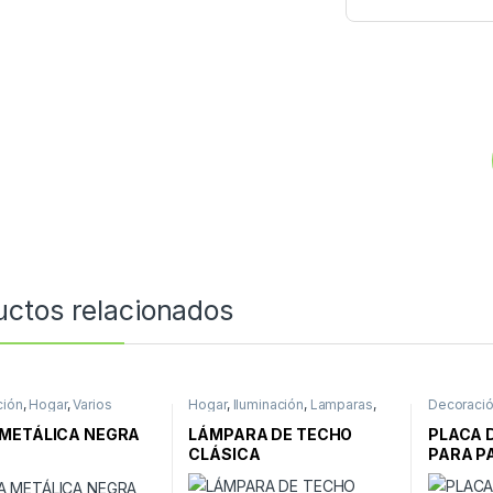
uctos relacionados
ción
,
Hogar
,
Varios
Hogar
,
Iluminación
,
Lamparas
,
Decoraci
Techo
METÁLICA NEGRA
LÁMPARA DE TECHO
PLACA 
CLÁSICA
PARA P