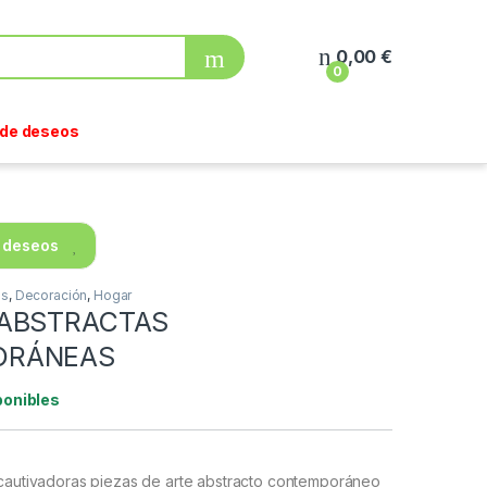
0,00
€
0
a de deseos
e deseos
os
,
Decoración
,
Hogar
 ABSTRACTAS
ORÁNEAS
ponibles
cautivadoras piezas de arte abstracto contemporáneo