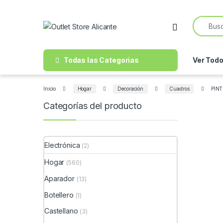
Skip to navigation
Skip to content
Search f
Open
Todas las Categorias
Ver Tod
Inicio
Hogar
Decoración
Cuadros
PIN
Categorías del producto
Electrónica
(2)
Hogar
(560)
Aparador
(13)
Botellero
(1)
Castellano
(3)