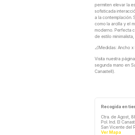
permiten elevar la es
sofisticada interacci
a la contemplación. 
como la arcilla y el
moderno.
Perfecta c
de estilo minimalista
📐Medidas: Ancho x 
Visita nuestra págin
segunda mano en San 
Canastell).
Recogida en tie
Ctra. de Agost, 8
Pol. Ind. El Canas
San Vicente del R
Ver Mapa