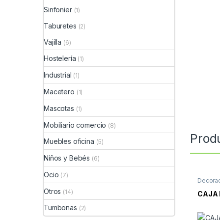
Sinfonier
(1)
Taburetes
(2)
Vajilla
(6)
Hostelería
(1)
Industrial
(1)
Macetero
(1)
Mascotas
(1)
Mobiliario comercio
(8)
Prod
Muebles oficina
(5)
Niños y Bebés
(6)
Ocio
(7)
Decora
Otros
(14)
CAJA 
Tumbonas
(2)