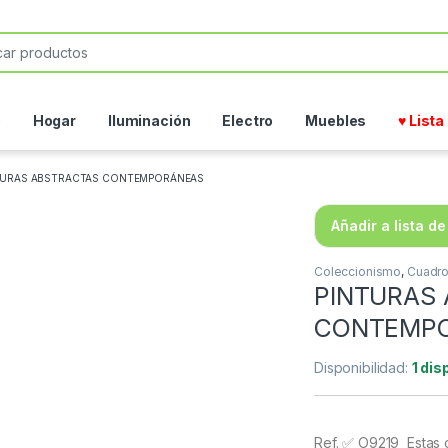
or:
o
Hogar
Iluminación
Electro
Muebles
♥ List
TURAS ABSTRACTAS CONTEMPORÁNEAS
Añadir a lista d
Coleccionismo
,
Cuadr
PINTURAS
CONTEMP
Disponibilidad:
1 dis
Ref. ✅ O9219
Estas 