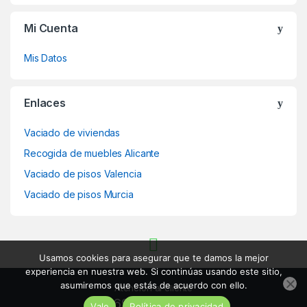
Mi Cuenta
Mis Datos
Enlaces
Vaciado de viviendas
Recogida de muebles Alicante
Vaciado de pisos Valencia
Vaciado de pisos Murcia
Usamos cookies para asegurar que te damos la mejor
experiencia en nuestra web. Si continúas usando este sitio,
asumiremos que estás de acuerdo con ello.
Atención al cliente
692 059 859
Vale
Política de privacidad