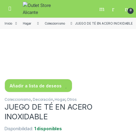
Skip to navigation
Skip to content
Open
0
Inicio
Hogar
Coleccionismo
JUEGO DE TÉ EN ACERO INOXIDABLE
Añadir a lista de deseos
Coleccionismo
,
Decoración
,
Hogar
,
Otros
JUEGO DE TÉ EN ACERO
INOXIDABLE
Disponibilidad:
1 disponibles