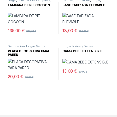
Hogar
,
Iluminación
,
Lamparas
,
Camas
,
Dormitorio
,
Hogar
,
Pie
Muebles
LÁMPARA DE PIE COCOON
BASE TAPIZADA ELEVABLE
135,00
€
18,00
€
800,00
€
150,00
€
Decoración
,
Hogar
,
Varios
Hogar
,
Niños y Bebés
PLACA DECORATIVA PARA
CAMA BEBE EXTENSIBLE
PARED
13,00
€
60,00
€
20,00
€
80,00
€