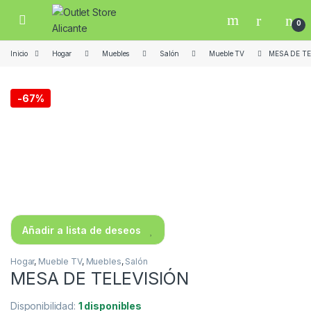
Skip to navigation
Skip to content
Open
0
Inicio
Hogar
Muebles
Salón
Mueble TV
MESA DE TE
-
67%
Añadir a lista de deseos
Hogar
,
Mueble TV
,
Muebles
,
Salón
MESA DE TELEVISIÓN
Disponibilidad:
1 disponibles