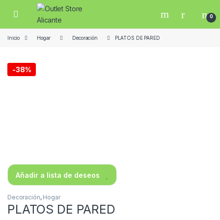
Skip to navigation
Skip to content
Open
0
Inicio
Hogar
Decoración
PLATOS DE PARED
-
38%
Añadir a lista de deseos
Decoración
,
Hogar
PLATOS DE PARED