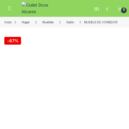
Skip to navigation
Skip to content
Open
0
Inicio
Hogar
Muebles
Salón
MUEBLE DE COMEDOR
-
67%