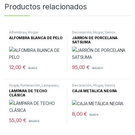
Productos relacionados
Alfombras
,
Hogar
Decoración
,
Hogar
,
Varios
ALFOMBRA BLANCA DE PELO
JARRÓN DE PORCELANA
SATSUMA
12,00
€
95,00
€
30,00
€
350,00
€
Hogar
,
Iluminación
,
Lamparas
,
Decoración
,
Hogar
,
Varios
Techo
LÁMPARA DE TECHO
CAJA METÁLICA NEGRA
CLÁSICA
8,00
€
30,00
€
55,00
€
180,00
€