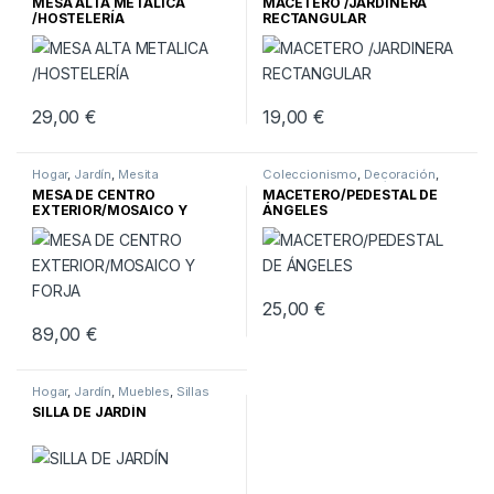
MESA ALTA METALICA
MACETERO /JARDINERA
Vintage
/HOSTELERÍA
RECTANGULAR
29,00
€
19,00
€
Hogar
,
Jardín
,
Mesita
Coleccionismo
,
Decoración
,
Figuras
,
Hogar
,
Jardín
,
Jardin
,
MESA DE CENTRO
MACETERO/PEDESTAL DE
Macetero
EXTERIOR/MOSAICO Y
ÁNGELES
FORJA
25,00
€
89,00
€
Hogar
,
Jardín
,
Muebles
,
Sillas
SILLA DE JARDÍN