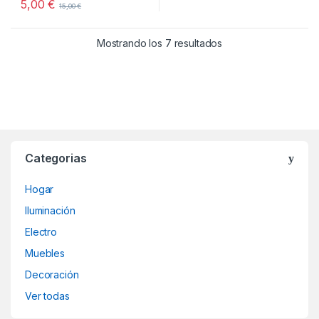
5,00
€
15,00
€
Ordenado por los últ
Mostrando los 7 resultados
Categorias
Hogar
Iluminación
Electro
Muebles
Decoración
Ver todas