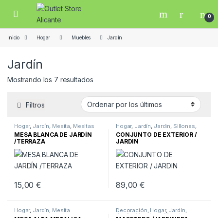
Skip to navigation
Skip to content
Open
0
Inicio
Hogar
Muebles
Jardín
Jardín
Ordenado por los últimos
Mostrando los 7 resultados
Filtros
Hogar
,
Jardín
,
Mesita
,
Mesitas
Hogar
,
Jardín
,
Jardin
,
Sillones
,
Sofas
MESA BLANCA DE JARDÍN
CONJUNTO DE EXTERIOR /
/TERRAZA
JARDIN
15,00
€
89,00
€
Hogar
,
Jardín
,
Mesita
Decoración
,
Hogar
,
Jardín
,
Jardin
,
Macetero
,
Macetero
,