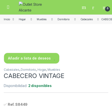
Skip to navigation
Skip to content
Open
0
Inicio
Hogar
Muebles
Dormitorio
Cabezales
CABECE
Añadir a lista de deseos
Cabezales
,
Dormitorio
,
Hogar
,
Muebles
CABECERO VINTAGE
Disponibilidad:
2 disponibles
✅
Ref. S8449