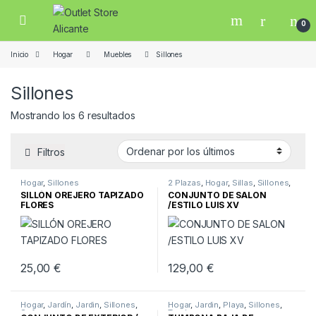
Skip to navigation
Skip to content
Open
0
Inicio
Hogar
Muebles
Sillones
Sillones
Ordenado por los últimos
Mostrando los 6 resultados
Filtros
Hogar
,
Sillones
2 Plazas
,
Hogar
,
Sillas
,
Sillones
,
Sofas
,
Vintage
SILLÓN OREJERO TAPIZADO
CONJUNTO DE SALON
FLORES
/ESTILO LUIS XV
25,00
€
129,00
€
Hogar
,
Jardín
,
Jardin
,
Sillones
,
Hogar
,
Jardin
,
Playa
,
Sillones
,
Sofas
Tumbonas