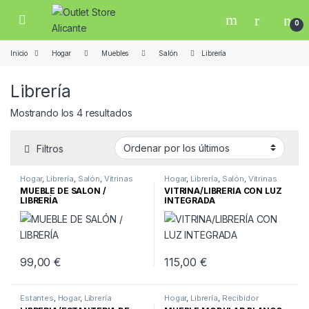
Skip to navigation
Skip to content
Open
0
Inicio
Hogar
Muebles
Salón
Librería
Librería
Ordenado por los últimos
Mostrando los 4 resultados
Filtros
Hogar
,
Librería
,
Salón
,
Vitrinas
Hogar
,
Librería
,
Salón
,
Vitrinas
MUEBLE DE SALÓN /
VITRINA/LIBRERÍA CON LUZ
LIBRERÍA
INTEGRADA
99,00
€
115,00
€
Estantes
,
Hogar
,
Librería
Hogar
,
Librería
,
Recibidor