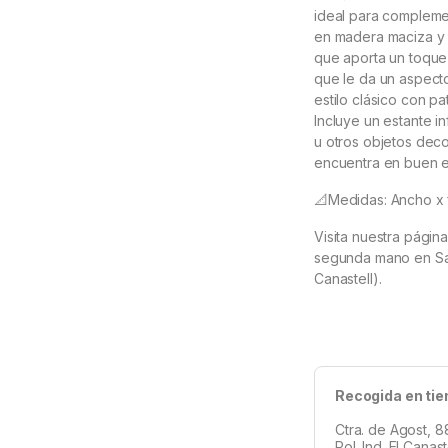
ideal para complemen
en madera maciza y 
que aporta un toque d
que le da un aspecto
estilo clásico con p
Incluye un estante in
u otros objetos deco
encuentra en buen 
📐Medidas: Ancho x
Visita nuestra págin
segunda mano en San 
Canastell).
Recogida en tie
Ctra. de Agost, 8
Pol. Ind. El Canas