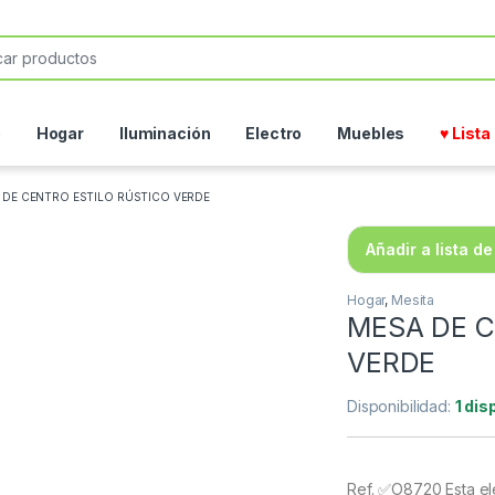
or:
o
Hogar
Iluminación
Electro
Muebles
♥ List
 DE CENTRO ESTILO RÚSTICO VERDE
Añadir a lista d
Hogar
,
Mesita
MESA DE C
VERDE
Disponibilidad:
1 dis
Ref. ✅O8720 Esta ele