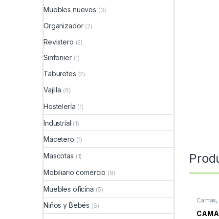
Muebles nuevos
(3)
Organizador
(2)
Revistero
(2)
Sinfonier
(1)
Taburetes
(2)
Vajilla
(6)
Hostelería
(1)
Industrial
(1)
Macetero
(1)
Prod
Mascotas
(1)
Mobiliario comercio
(8)
Muebles oficina
(5)
Camas
Niños y Bebés
(6)
Mueble
CAMA