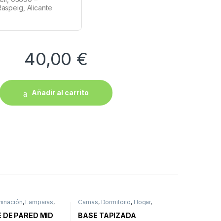
aspeig, Alicante
40,00
€
Añadir al carrito
minación
,
Lamparas
,
Camas
,
Dormitorio
,
Hogar
,
Muebles
 DE PARED MID
BASE TAPIZADA