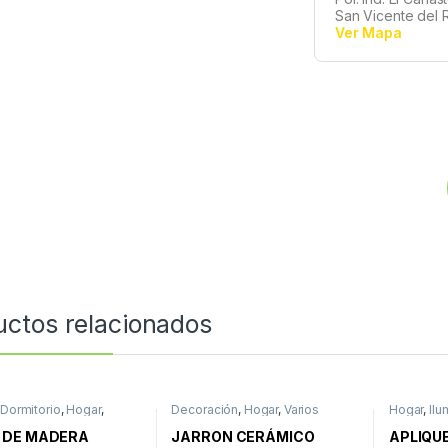
San Vicente del R
Ver Mapa
uctos relacionados
,
Dormitorio
,
Hogar
,
Decoración
,
Hogar
,
Varios
Hogar
,
Ilu
s
Pared
 DE MADERA
JARRON CERÁMICO
APLIQUE