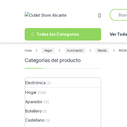
Skip to navigation
Skip to content
Search f
Open
Todas las Categorias
Ver Tod
Inicio
Hogar
Iluminación
Mesita
MESA
Categorías del producto
Electrónica
(2)
Hogar
(558)
Aparador
(12)
Botellero
(1)
Castellano
(3)