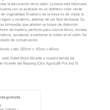
tar la decoración de tu salón. La mesa está fabricada
cuenta con un acabado en un distintivo color verde
e originalidad. El tablero de la mesa es de cristal, lo
 ligero y moderno, además de ser fácil de limpiar. Su
atas torneadas que añaden un toque de distinción.
ferior de madera, perfecto para colocar libros, revistas
rativos, ayudando a mantener el orden en el salón. Se
estado de conservación.
 fondo x alto (120cm x 60cm x 46cm)
a web Outlet Store Alicante o nuestra tienda de
Vicente del Raspeig (Ctra. Agost,88-Pol. Ind. El
nda gratuita
8
tell, 03690 –