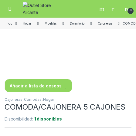
Skip to navigation
Skip to content
Open
0
Inicio
Hogar
Muebles
Dormitorio
Cajoneras
COMODA
Añadir a lista de deseos
Cajoneras
,
Cómodas
,
Hogar
COMODA/CAJONERA 5 CAJONES
Disponibilidad:
1 disponibles