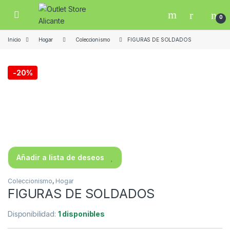
Skip to navigation
Skip to content
Open
0
Inicio
Hogar
Coleccionismo
FIGURAS DE SOLDADOS
-
20%
Añadir a lista de deseos
Coleccionismo
,
Hogar
FIGURAS DE SOLDADOS
Disponibilidad:
1 disponibles