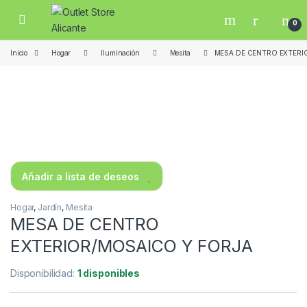
Skip to navigation
Skip to content
Open
0
Inicio
Hogar
Iluminación
Mesita
MESA DE CENTRO EXTERI
Añadir a lista de deseos
Hogar
,
Jardín
,
Mesita
MESA DE CENTRO
EXTERIOR/MOSAICO Y FORJA
Disponibilidad:
1 disponibles