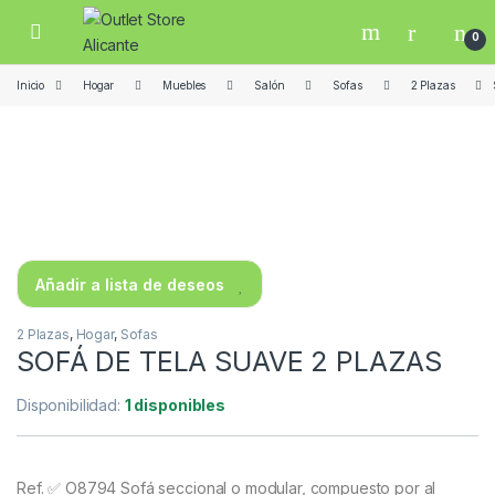
Skip to navigation
Skip to content
Open
0
Inicio
Hogar
Muebles
Salón
Sofas
2 Plazas
Añadir a lista de deseos
2 Plazas
,
Hogar
,
Sofas
SOFÁ DE TELA SUAVE 2 PLAZAS
Disponibilidad:
1 disponibles
Ref. ✅ O8794 Sofá seccional o modular, compuesto por al