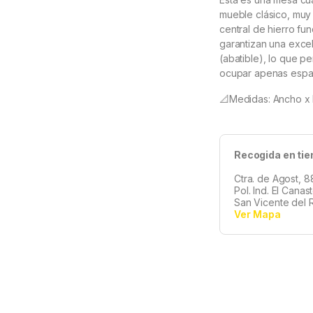
mueble clásico, muy 
central de hierro f
garantizan una excel
(abatible), lo que p
ocupar apenas espa
📐Medidas: Ancho x
Recogida en tie
Ctra. de Agost, 8
Pol. Ind. El Canas
San Vicente del R
Ver Mapa