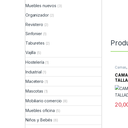
Muebles nuevos
(3)
Organizador
(2)
Revistero
(2)
Sinfonier
(1)
Prod
Taburetes
(2)
Vajilla
(5)
Hostelería
(1)
Camas
Mueble
Industrial
(1)
CAMA
TALL
Macetero
(1)
Mascotas
(1)
Mobiliario comercio
(8)
20,0
Muebles oficina
(5)
Niños y Bebés
(6)