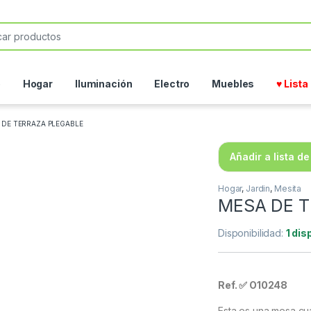
or:
o
Hogar
Iluminación
Electro
Muebles
♥ List
 DE TERRAZA PLEGABLE
Añadir a lista d
Hogar
,
Jardin
,
Mesita
MESA DE 
Disponibilidad:
1 dis
Ref. ✅ O10248
Esta es una
mesa cua