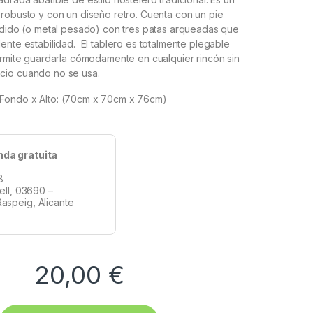
robusto y con un diseño retro. Cuenta con un pie
undido (o metal pesado) con tres patas arqueadas que
ente estabilidad. El tablero es totalmente plegable
ermite guardarla cómodamente en cualquier rincón sin
cio cuando no se usa.
 Fondo x Alto: (70cm x 70cm x 76cm)
nda gratuita
8
tell, 03690 –
aspeig, Alicante
20,00
€