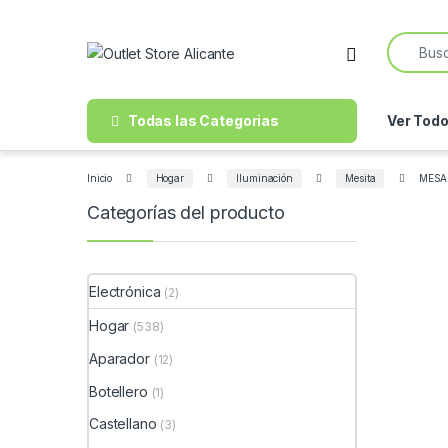
Skip to navigation
Skip to content
Search f
Open
Todas las Categorias
Ver Tod
Inicio
Hogar
Iluminación
Mesita
MESA
Categorías del producto
Electrónica
(2)
Hogar
(538)
Aparador
(12)
Botellero
(1)
Castellano
(3)