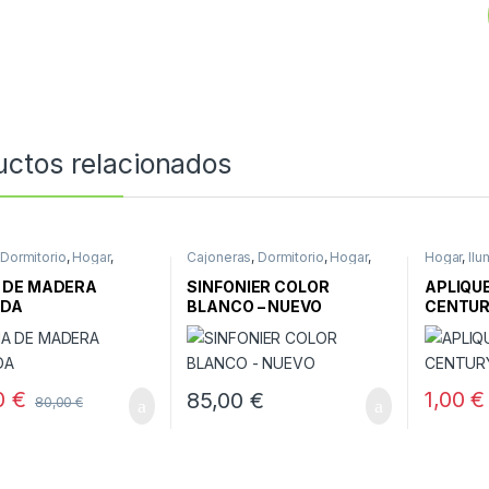
uctos relacionados
,
Dormitorio
,
Hogar
,
Cajoneras
,
Dormitorio
,
Hogar
,
Hogar
,
Ilu
s
Muebles
,
Muebles nuevos
Pared
 DE MADERA
SINFONIER COLOR
APLIQUE
ADA
BLANCO – NUEVO
CENTU
0
€
1,00
€
85,00
€
80,00
€