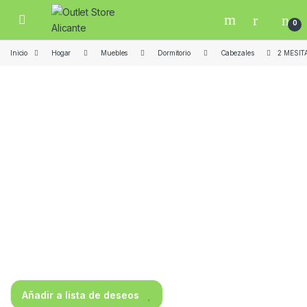
Skip to navigation
Skip to content
Open
0
Inicio
Hogar
Muebles
Dormitorio
Cabezales
2 MESIT
Añadir a lista de deseos