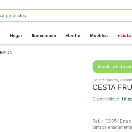
or:
o
Hogar
Iluminación
Electro
Muebles
♥ List
ERÁMICA
Añadir a lista d
Coleccionismo
,
Decora
CESTA FR
Disponibilidad:
1 dis
Ref. ✅ O9854 Esta 
pintada enteramente 