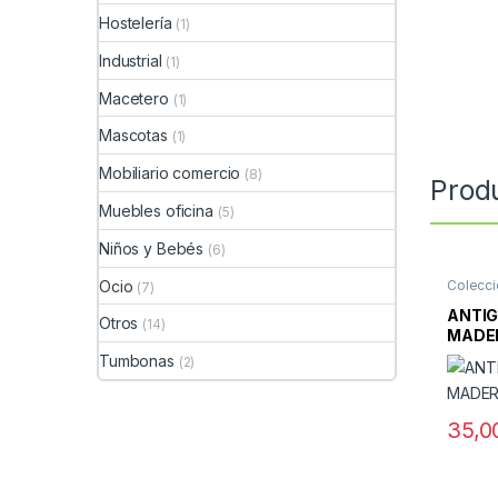
Hostelería
(1)
Industrial
(1)
Macetero
(1)
Mascotas
(1)
Mobiliario comercio
(8)
Prod
Muebles oficina
(5)
Niños y Bebés
(6)
Ocio
Colecc
(7)
ANTIG
Otros
(14)
MADE
Tumbonas
(2)
35,