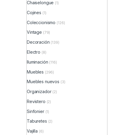
Chaiselongue
(1)
Cojines
(1)
Coleccionismo
(126)
Vintage
(79)
Decoración
(139)
Electro
(8)
Iluminación
(116)
Muebles
(296)
Muebles nuevos
(3)
Organizador
(2)
Revistero
(2)
Sinfonier
(1)
Taburetes
(2)
Vajilla
(6)