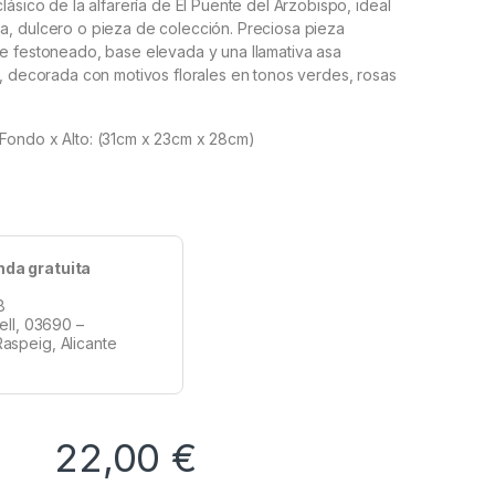
lásico de la
alfarería de El Puente del Arzobispo
, ideal
, dulcero o pieza de colección. Preciosa pieza
e festoneado, base elevada y una llamativa asa
, decorada con motivos florales en tonos verdes, rosas
Fondo x Alto: (31cm x 23cm x 28cm)
nda gratuita
8
tell, 03690 –
aspeig, Alicante
22,00
€