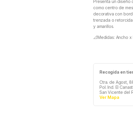
Presenta un diseño c
como centro de mesa
decorativa con bord
trenzada o retorcida
y amarillos.
📐Medidas: Ancho x 
Recogida en tie
Ctra. de Agost, 8
Pol. Ind. El Canas
San Vicente del R
Ver Mapa