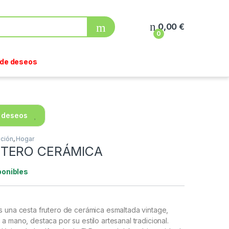
0,00
€
0
a de deseos
e deseos
ción
,
Hogar
UTERO CERÁMICA
ponibles
es una
cesta frutero de cerámica esmaltada vintage
,
a mano, destaca por su estilo artesanal tradicional.