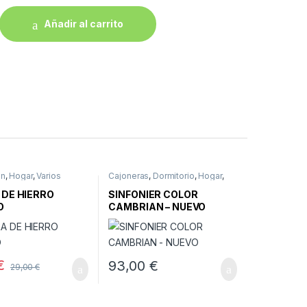
Añadir al carrito
ón
,
Hogar
,
Varios
Cajoneras
,
Dormitorio
,
Hogar
,
Muebles
,
Muebles nuevos
 DE HIERRO
SINFONIER COLOR
O
CAMBRIAN – NUEVO
€
93,00
€
29,00
€