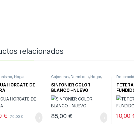
uctos relacionados
ionismo
,
Hogar
Cajoneras
,
Dormitorio
,
Hogar
,
Decoraci
Muebles
,
Muebles nuevos
UA HORCATE DE
SINFONIER COLOR
TETERA
RA
BLANCO – NUEVO
FUNDID
00
€
10,00
85,00
€
70,00
€