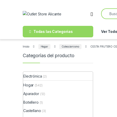
Skip to navigation
Skip to content
Search f
Open
Todas las Categorias
Ver Tod
Inicio
Hogar
Coleccionismo
CESTA FRUTERO C
Categorías del producto
Electrónica
(2)
Hogar
(542)
Aparador
(12)
Botellero
(1)
Castellano
(3)