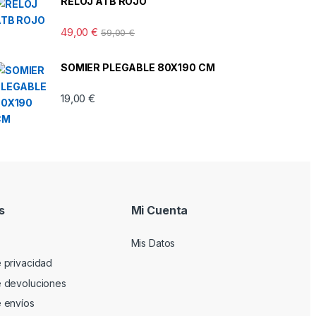
RELOJ ATB ROJO
49,00
€
59,00
€
SOMIER PLEGABLE 80X190 CM
19,00
€
s
Mi Cuenta
Mis Datos
e privacidad
de devoluciones
e envíos