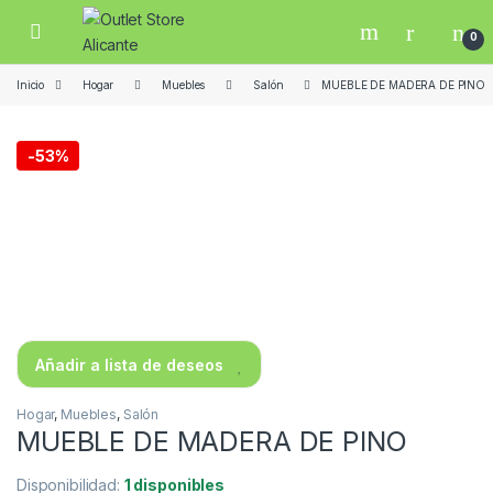
Skip to navigation
Skip to content
Open
0
Inicio
Hogar
Muebles
Salón
MUEBLE DE MADERA DE PINO
-
53%
Añadir a lista de deseos
Hogar
,
Muebles
,
Salón
MUEBLE DE MADERA DE PINO
Disponibilidad:
1 disponibles