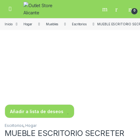
Skip to navigation
Skip to content
Open
0
Inicio
Hogar
Muebles
Escritorios
MUEBLE ESCRITORIO SEC
Añadir a lista de deseos
Escritorios
,
Hogar
MUEBLE ESCRITORIO SECRETER