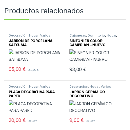
Productos relacionados
Decoración
,
Hogar
,
Varios
Cajoneras
,
Dormitorio
,
Hogar
,
Muebles
,
Muebles nuevos
JARRÓN DE PORCELANA
SINFONIER COLOR
SATSUMA
CAMBRIAN – NUEVO
95,00
€
93,00
€
350,00
€
Decoración
,
Hogar
,
Varios
Decoración
,
Hogar
,
Varios
PLACA DECORATIVA PARA
JARRON CERÁMICO
PARED
DECORATIVO
20,00
€
9,00
€
80,00
€
35,00
€