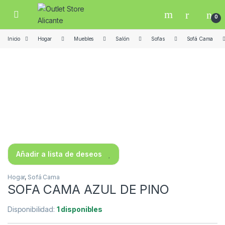
Skip to navigation
Skip to content
Open
0
Inicio
Hogar
Muebles
Salón
Sofas
Sofá Cama
Añadir a lista de deseos
Hogar
,
Sofá Cama
SOFA CAMA AZUL DE PINO
Disponibilidad:
1 disponibles