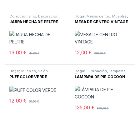
Coleccionismo
,
Decoración
,
Hogar
,
Mesas centro
,
Muebles
,
Hogar
,
Varios
Salón
JARRA HECHA DE PELTRE
MESA DE CENTRO VINTAGE
13,00
€
12,00
€
44,00
€
180,00
€
Hogar
,
Muebles
,
Salón
Hogar
,
Iluminación
,
Lamparas
,
Pie
PUFF COLOR VERDE
LÁMPARA DE PIE COCOON
12,00
€
30,00
€
135,00
€
800,00
€