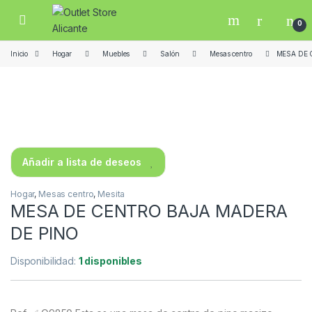
Skip to navigation
Skip to content
Open
0
Inicio
Hogar
Muebles
Salón
Mesas centro
MESA DE 
Añadir a lista de deseos
Hogar
,
Mesas centro
,
Mesita
MESA DE CENTRO BAJA MADERA
DE PINO
Disponibilidad:
1 disponibles