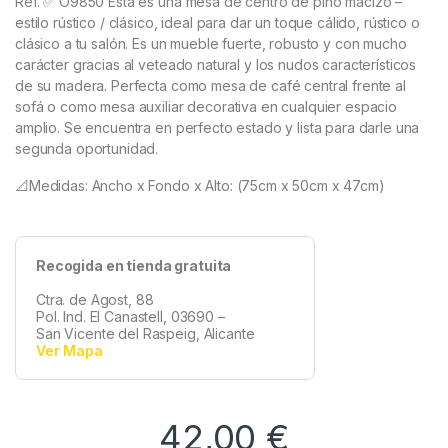
Ref. ✅ O9850 Esta es una
mesa de centro de pino macizo –
estilo rústico / clásico, ideal para dar un toque cálido, rústico o
clásico a tu salón. Es un mueble fuerte, robusto y con mucho
carácter gracias al veteado natural y los nudos característicos
de su madera. Perfecta como mesa de café central frente al
sofá o como mesa auxiliar decorativa en cualquier espacio
amplio. Se encuentra en perfecto estado y lista para darle una
segunda oportunidad.
📐Medidas: Ancho x Fondo x Alto: (75cm x 50cm x 47cm)
Recogida en tienda gratuita
Ctra. de Agost, 88
Pol. Ind. El Canastell, 03690 –
San Vicente del Raspeig, Alicante
Ver Mapa
42,00
€