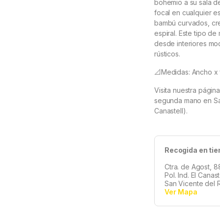
bohemio a su sala de 
focal en cualquier e
bambú curvados, cre
espiral. Este tipo d
desde interiores mod
rústicos.
📐Medidas: Ancho x f
Visita nuestra págin
segunda mano en San 
Canastell).
Recogida en tie
Ctra. de Agost, 8
Pol. Ind. El Canas
San Vicente del R
Ver Mapa