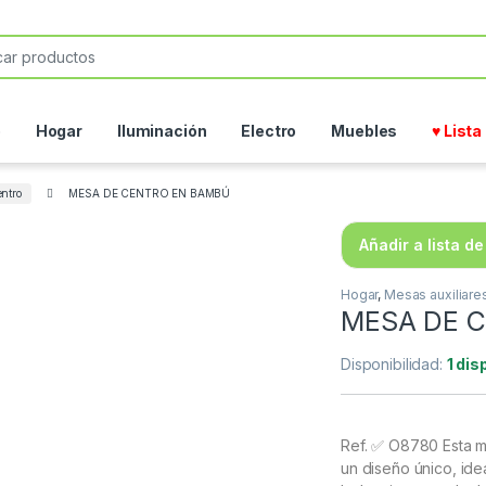
or:
o
Hogar
Iluminación
Electro
Muebles
♥ List
ntro
MESA DE CENTRO EN BAMBÚ
Añadir a lista d
Hogar
,
Mesas auxiliare
MESA DE 
Disponibilidad:
1 dis
Ref. ✅ O8780 Esta m
un diseño único, ide