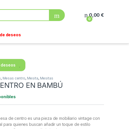
0,00
€
0
a de deseos
e deseos
s
,
Mesas centro
,
Mesita
,
Mesitas
CENTRO EN BAMBÚ
ponibles
esa de centro es una pieza de mobiliario vintage con
al para quienes buscan añadir un toque de estilo