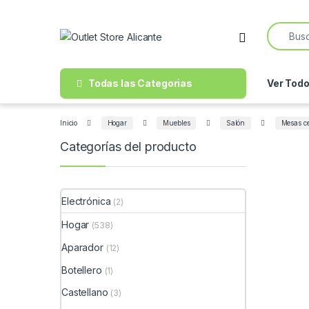
Skip to navigation
Skip to content
Search f
Open
Todas las Categorias
Ver Tod
Inicio
Hogar
Muebles
Salón
Mesas ce
Categorías del producto
Electrónica
(2)
Hogar
(538)
Aparador
(12)
Botellero
(1)
Castellano
(3)