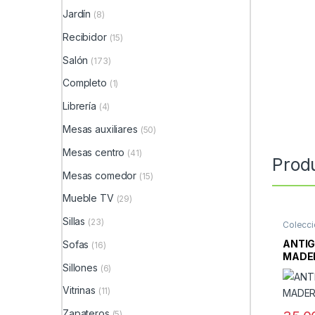
Jardín
(8)
Recibidor
(15)
Salón
(173)
Completo
(1)
Librería
(4)
Mesas auxiliares
(50)
Mesas centro
(41)
Prod
Mesas comedor
(15)
Mueble TV
(29)
Sillas
(23)
Colecc
ANTIG
Sofas
(16)
MADE
Sillones
(6)
Vitrinas
(11)
Zapateros
(5)