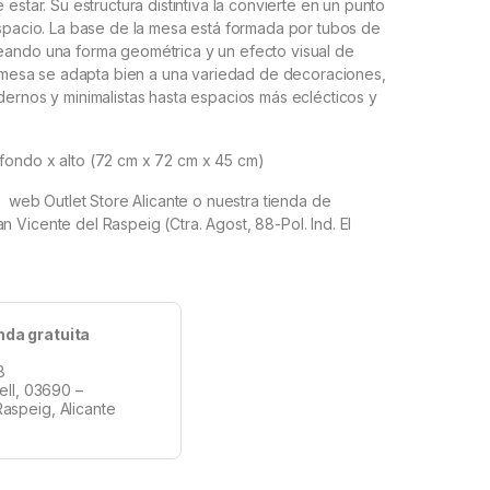
estar. Su estructura distintiva la convierte en un punto
spacio. La base de la mesa está formada por tubos de
ando una forma geométrica y un efecto visual de
e mesa se adapta bien a una variedad de decoraciones,
ernos y minimalistas hasta espacios más eclécticos y
ondo x alto (
72 cm x 72 cm x 45 cm
)
a web Outlet Store Alicante o nuestra tienda de
Vicente del Raspeig (Ctra. Agost, 88-Pol. Ind. El
nda gratuita
8
tell, 03690 –
aspeig, Alicante