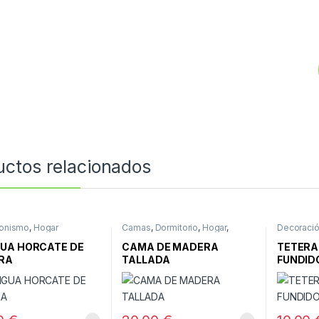
uctos relacionados
ionismo
,
Hogar
Camas
,
Dormitorio
,
Hogar
,
Decoraci
Muebles
UA HORCATE DE
CAMA DE MADERA
TETERA
RA
TALLADA
FUNDID