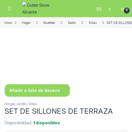
Skip to navigation
Skip to content
Open
0
Inicio
Hogar
Muebles
Salón
Sillas
SET DE SILLONE
Añadir a lista de deseos
Hogar
,
Jardin
,
Sillas
SET DE SILLONES DE TERRAZA
Disponibilidad:
1 disponibles