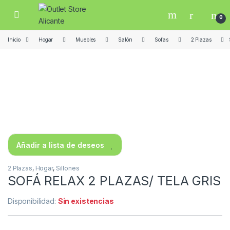
Skip to navigation
Skip to content
Open
0
Inicio
Hogar
Muebles
Salón
Sofas
2 Plazas
Añadir a lista de deseos
2 Plazas
,
Hogar
,
Sillones
SOFÁ RELAX 2 PLAZAS/ TELA GRIS
Disponibilidad:
Sin existencias