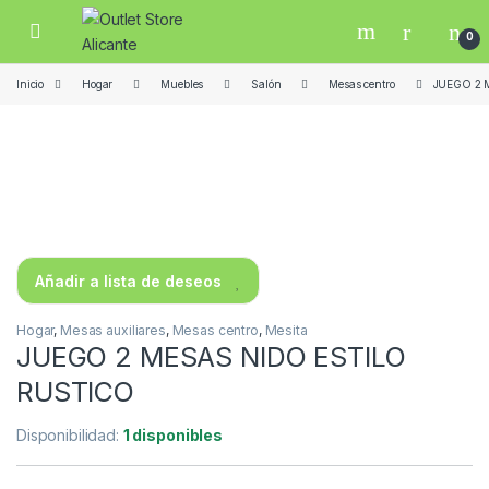
Skip to navigation
Skip to content
Open
0
Inicio
Hogar
Muebles
Salón
Mesas centro
JUEGO 2 
Añadir a lista de deseos
Hogar
,
Mesas auxiliares
,
Mesas centro
,
Mesita
JUEGO 2 MESAS NIDO ESTILO
RUSTICO
Disponibilidad:
1 disponibles